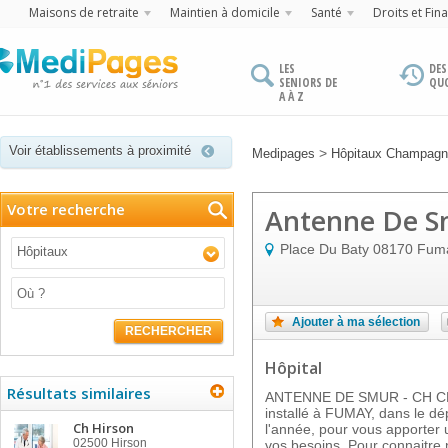
Maisons de retraite
Maintien à domicile
Santé
Droits et Fin
LES
DES
SENIORS DE
QU
A À Z
Voir établissements à proximité
>
Medipages
Hôpitaux Champagn
Votre recherche
Antenne De Sm
Place Du Baty
08170
Fum
Hôpitaux
Ajouter à ma sélection
RECHERCHER
Hôpital
Résultats similaires
ANTENNE DE SMUR - CH CHA
installé à FUMAY, dans le dép
Ch Hirson
l'année, pour vous apporter 
02500
Hirson
vos besoins. Pour connaitre n