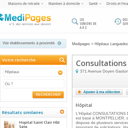
Maisons de retraite
Maintien à domicile
Santé
Droits et Fin
LES
DES
SENIORS DE
QU
A À Z
Voir établissements à proximité
>
Medipages
Hôpitaux Languedoc
Votre recherche
Consultations
371 Avenue Doyen Gaston
Hôpitaux
Ajouter à ma sélection
RECHERCHER
Hôpital
Résultats similaires
L'Hôpital CONSULTATION
est basé à MONTPELLIER, da
Hopital Saint Clair Hbt
dispose de plusieurs servic
Sete
important de solicitations. V