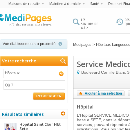
Maisons de retraite
Maintien à domicile
Santé
Droits et Fin
LES
DES
SENIORS DE
QU
A À Z
Voir établissements à proximité
>
Medipages
Hôpitaux Languedoc
Votre recherche
Service Medic
Boulevard Camille Blanc
3
Hôpitaux
Ajouter à ma sélection
RECHERCHER
Hôpital
Résultats similaires
L'Hôpital SERVICE MEDIC
basé à SETE, dans le départe
Hopital Saint Clair Hbt
services, pouvant répondre 
Sete
solicitations. Vous pouvez les