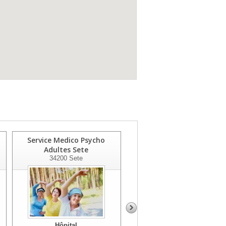
Service Medico Psycho
Espace Basaglia Hj Psy
Adultes Sete
Infanto Juve
34200
Sete
34200
Sete
Hôpital
Hôpital