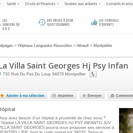
Santé
Droits et Finances
Soutien aux aidants
Conseils et actu
LES
DES MISES À JOUR
LES CONSEILS
SENIORS DE
QUOTIDIENNES
D'EXPERTS
A À Z
>
>
>
dipages
Hôpitaux Languedoc-Roussillon
Hérault
Montpellier
La Villa Saint Georges Hj Psy Infan
732 Rue Du Pas Du Loup
34070
Montpellier
Ajouter à ma sélection
Imprimer
Envoyer
Commenta
Hôpital
Vous avez besoin d'un hôpital à proximité de chez vous ?
L'hôpital LA VILLA SAINT GEORGES HJ PSY INFANTO JUV
VILLA SAINT GEORGES pourra vous proposer ses services à
MONTPELLIER, dont le code postal est 34070. Selon la