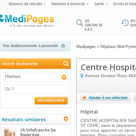
Maisons de retraite
Maintien à domicile
Santé
Droits et Fin
LES
DES
SENIORS DE
QU
A À Z
Voir établissements à proximité
>
Medipages
Hôpitaux Midi-Pyré
Votre recherche
Centre Hospita
Avenue Docteur Roux
464
Hôpitaux
Ajouter à ma sélection
RECHERCHER
Hôpital
Résultats similaires
CENTRE HOSPITALIER SAINT 
ST CERE, dans le département
Ch Villefranche De
pour vous apporter un servic
Rouergue
besoins. Pour connaitre nos 