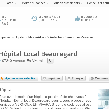
Santé
Droits et Finances
Soutien aux aidants
Conseils et actu
LES
DES MISES À JOUR
LES CONSEILS
SENIORS DE
QUOTIDIENNES
D'EXPERTS
A À Z
>
>
>
dipages
Hôpitaux Rhône-Alpes
Ardèche
Vernoux-en-Vivarais
Hôpital Local Beauregard
07240
Vernoux-En-Vivarais
Ajouter à ma sélection
Imprimer
Envoyer
Commenta
Hôpital
Vous avez besoin d'un hôpital à proximité de chez vous ?
L'hôpital Hôpital local Beauregard pourra vous proposer ses
services à VERNOUX-EN-VIVARAIS, dont le code postal est
07240. Selon la pathologie, des solutions pourront vous être