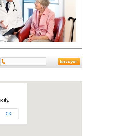
ctly.
OK