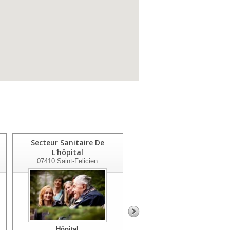
Secteur Sanitaire De
Hôpital De Moze
L'hôpital
07320
Saint-Agreve
07410
Saint-Felicien
Hôpital
Hôpital