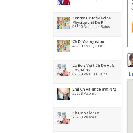
Centre De Médecine
Physique Et De R
03310
Neris-Les-Bains
Ch D' Yssingeaux
43200
Yssingeaux
Le Bois Vert Ch De Vals
Les Bains
L
07600
Vals Les Bains
Eml Ch Valence Irm N°2
26953
Valence
Ch De Valence
26953
Valence