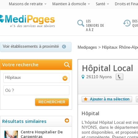
Maisons de retraite
Maintien à domicile
Santé
Droits et Fin
LES
DES
SENIORS DE
QU
A À Z
Voir établissements à proximité
>
Medipages
Hôpitaux Rhône-Alp
Votre recherche
Hôpital Local
26110
Nyons
Hôpitaux
Ajouter à ma sélection
RECHERCHER
Hôpital
Résultats similaires
L'hôpital Hôpital Local est i
NYONS, dans le département
Centre Hospitalier De
sont disponibles, et propos
Carpentras
et compétente. Prenez contac