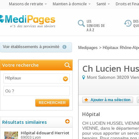
Maisons de retraite
Maintien à domicile
Santé
Droits et Fin
LES
DES
SENIORS DE
QU
A À Z
Voir établissements à proximité
>
Medipages
Hôpitaux Rhône-Alp
Votre recherche
Ch Lucien Hus
Mont Salomon
38209
Vie
Hôpitaux
Ajouter à ma sélection
RECHERCHER
Hôpital
Résultats similaires
CH LUCIEN HUSSEL VIENNE es
VIENNE, dans le département 
Hôpital édouard Herriot
pour vous apporter un servic
69003
Lyon
besoins. Pour connaitre nos 