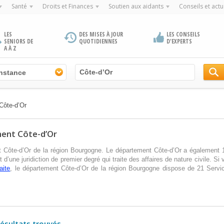
Santé
Droits et Finances
Soutien aux aidants
Conseils et actu
LES
DES MISES À JOUR
LES CONSEILS
SENIORS DE
QUOTIDIENNES
D'EXPERTS
A À Z
instance
Côte-d’Or
ment Côte-d’Or
nt Côte-d’Or de la région Bourgogne. Le département Côte-d’Or a également 
git d’une juridiction de premier degré qui traite des affaires de nature civile. S
aite
, le département Côte-d’Or de la région Bourgogne dispose de 21 Serv
résultats trouvés