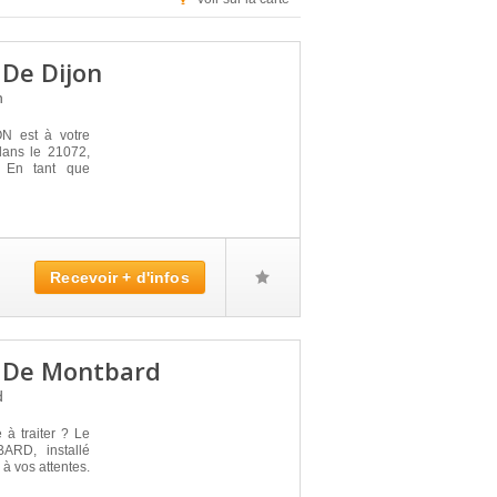
 De Dijon
n
 est à votre
 dans le 21072,
. En tant que
Recevoir + d'infos
e De Montbard
d
 à traiter ? Le
RD, installé
à vos attentes.