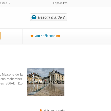
alités
Espace Pro
Besoin d'aide ?
Votre sélection
(
0
)
1 Maisons de la
i vous recherchez
ices SSIAD, 115
Voir sur la carte