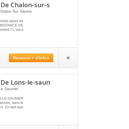
 De Chalon-sur-s
Chalon Sur Saone
ommes allant de
D'INSTANCE DE
ent 71, est à
Recevoir + d'infos
 De Lons-le-saun
Le Saunier
S-LE-SAUNIER
l'année, dans le
ns. En tant que