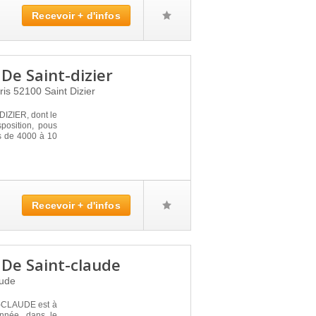
Recevoir + d'infos
De Saint-dizier
ris
52100
Saint Dizier
ZIER, dont le
sposition, pous
s de 4000 à 10
Recevoir + d'infos
 De Saint-claude
aude
-CLAUDE est à
année, dans le