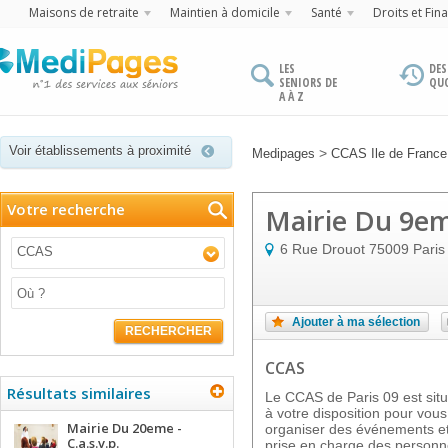
Maisons de retraite
Maintien à domicile
Santé
Droits et Fin
LES
DES
SENIORS DE
QU
A À Z
Voir établissements à proximité
>
Medipages
CCAS Ile de France
Votre recherche
Mairie Du 9eme
6 Rue Drouot
75009
Paris
CCAS
Ajouter à ma sélection
RECHERCHER
CCAS
Résultats similaires
Le CCAS de Paris 09 est situ
à votre disposition pour vous 
Mairie Du 20eme -
organiser des événements et r
C.a.s.v.p.
prise en charge des personn