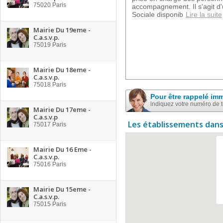
75020
Paris
accompagnement. Il s'agit d
Sociale disponib
Lire la suite
Mairie Du 19eme -
C.a.s.v.p.
75019
Paris
Mairie Du 18eme -
C.a.s.v.p.
75018
Paris
Pour être rappelé im
indiquez votre numéro de 
Mairie Du 17eme -
C.a.s.v.p
Les établissements dans
75017
Paris
Mairie Du 16 Eme -
C.a.s.v.p.
75016
Paris
Mairie Du 15eme -
C.a.s.v.p.
75015
Paris