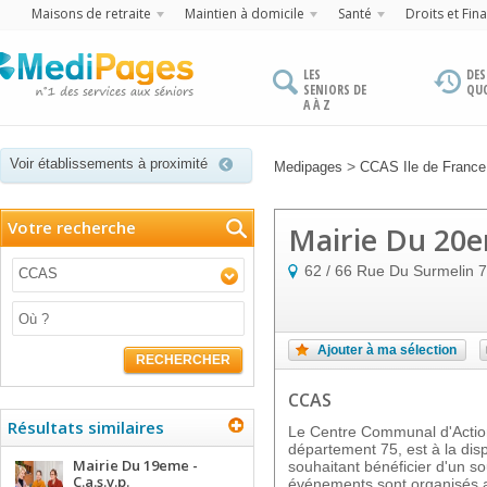
Maisons de retraite
Maintien à domicile
Santé
Droits et Fin
LES
DES
SENIORS DE
QU
A À Z
Voir établissements à proximité
>
Medipages
CCAS Ile de France
Votre recherche
Mairie Du 20em
62 / 66 Rue Du Surmelin
7
CCAS
Ajouter à ma sélection
RECHERCHER
CCAS
Résultats similaires
Le Centre Communal d'Action
département 75, est à la dis
Mairie Du 19eme -
souhaitant bénéficier d'un so
C.a.s.v.p.
événements sont organisés af