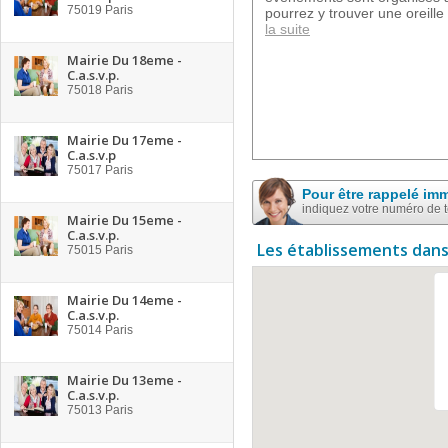
75019
Paris
pourrez y trouver une oreille 
la suite
Mairie Du 18eme -
C.a.s.v.p.
75018
Paris
Mairie Du 17eme -
C.a.s.v.p
75017
Paris
Pour être rappelé im
indiquez votre numéro de 
Mairie Du 15eme -
C.a.s.v.p.
Les établissements dans
75015
Paris
Mairie Du 14eme -
C.a.s.v.p.
75014
Paris
Mairie Du 13eme -
C.a.s.v.p.
75013
Paris