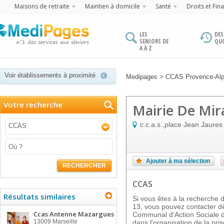
Maisons de retraite
Maintien à domicile
Santé
Droits et Fin
LES
DES
SENIORS DE
QU
A À Z
Voir établissements à proximité
>
Medipages
CCAS Provence-Alp
Votre recherche
Mairie De Mi
c.c.a.s.,place Jean Jaures
CCAS
Ajouter à ma sélection
RECHERCHER
CCAS
Résultats similaires
Si vous êtes à la recherche
13, vous pouvez contacter dè
Ccas Antenne Mazargues
Communal d'Action Sociale d
13009
Marseille
dans l'organisation de la pr