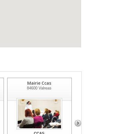
Mairie Ccas
Ccas
84600
Valreas
84501
Bollene Cedex
CCAS
CCAS