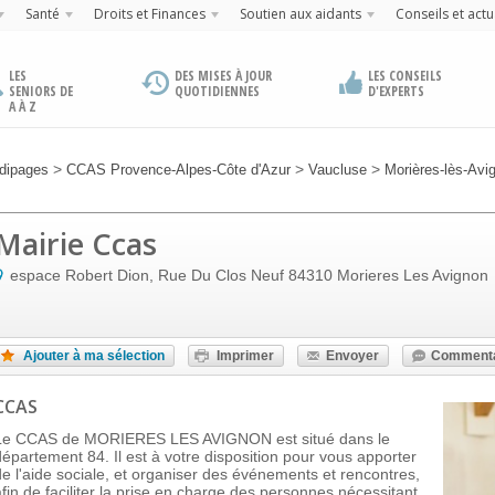
Santé
Droits et Finances
Soutien aux aidants
Conseils et actu
LES
DES MISES À JOUR
LES CONSEILS
SENIORS DE
QUOTIDIENNES
D'EXPERTS
A À Z
>
>
>
dipages
CCAS Provence-Alpes-Côte d'Azur
Vaucluse
Morières-lès-Avi
Mairie Ccas
espace Robert Dion, Rue Du Clos Neuf
84310
Morieres Les Avignon
Ajouter à ma sélection
Imprimer
Envoyer
Commenta
CCAS
Le CCAS de MORIERES LES AVIGNON est situé dans le
département 84. Il est à votre disposition pour vous apporter
de l'aide sociale, et organiser des événements et rencontres,
afin de faciliter la prise en charge des personnes nécessitant