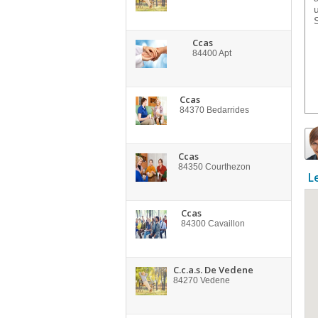
Ccas
84400
Apt
Ccas
84370
Bedarrides
Ccas
84350
Courthezon
L
Ccas
84300
Cavaillon
C.c.a.s. De Vedene
84270
Vedene