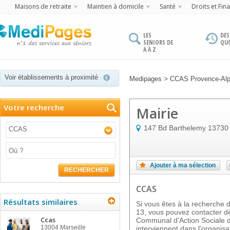
Maisons de retraite
Maintien à domicile
Santé
Droits et Fin
LES
DES
SENIORS DE
QU
A À Z
Voir établissements à proximité
>
Medipages
CCAS Provence-Alp
Votre recherche
Mairie
147 Bd Barthelemy
13730
CCAS
Ajouter à ma sélection
RECHERCHER
CCAS
Résultats similaires
Si vous êtes à la recherche
13, vous pouvez contacter dè
Ccas
Communal d'Action Sociale 
13004
Marseille
interviennent dans l'organisa