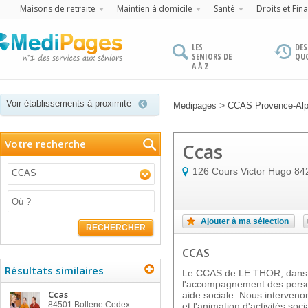
Maisons de retraite
Maintien à domicile
Santé
Droits et Fin
LES
DES
SENIORS DE
QU
A À Z
Voir établissements à proximité
>
Medipages
CCAS Provence-Alp
Votre recherche
Ccas
126 Cours Victor Hugo
84
CCAS
Ajouter à ma sélection
RECHERCHER
CCAS
Résultats similaires
Le CCAS de LE THOR, dans 
l'accompagnement des person
Ccas
aide sociale. Nous interveno
84501
Bollene Cedex
et l'animation d'activités soc