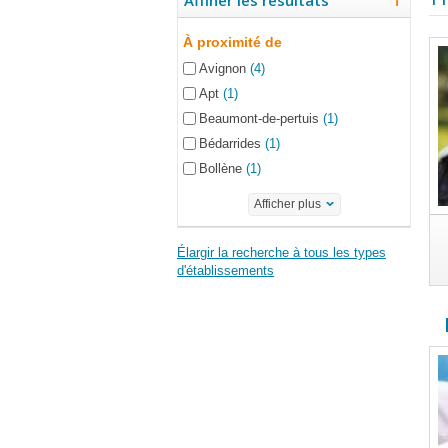
Affiner les résultats
À proximité de
Avignon
(4)
Apt
(1)
Beaumont-de-pertuis
(1)
Bédarrides
(1)
Bollène
(1)
Afficher plus
Élargir la recherche à tous les types
d'établissements