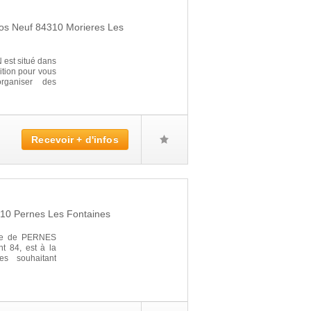
los Neuf
84310
Morieres Les
st situé dans
sition pour vous
organiser des
Recevoir + d'infos
210
Pernes Les Fontaines
ale de PERNES
 84, est à la
es souhaitant