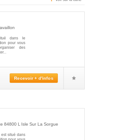
availlon
tué dans le
ition pour vous
organiser des
r...
Recevoir + d'infos
te
84800
L Isle Sur La Sorgue
st situé dans
sition pour vous