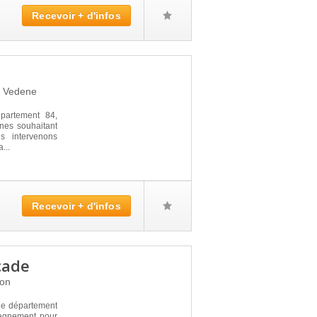
Recevoir + d'infos
0
Vedene
artement 84,
nes souhaitant
s intervenons
...
Recevoir + d'infos
cade
non
le département
pagnement pour