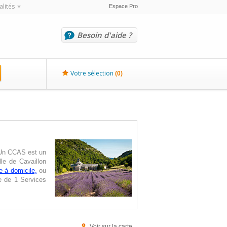
alités
Espace Pro
Besoin d'aide ?
Votre sélection
(
0
)
. Un CCAS est un
lle de Cavaillon
e à domicile,
ou
e de 1 Services
Voir sur la carte