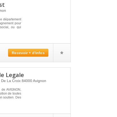
st
gnon
le département
pagnement pour
social, ou qui
Recevoir + d'infos
le Legale
e De La Croix
84000
Avignon
e de AVIGNON,
ition de toutes
un soutien. Des