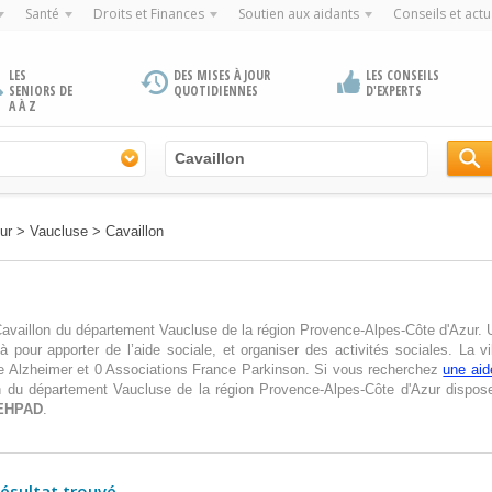
Santé
Droits et Finances
Soutien aux aidants
Conseils et actu
LES
DES MISES À JOUR
LES CONSEILS
SENIORS DE
QUOTIDIENNES
D'EXPERTS
A À Z
ur
>
Vaucluse
>
Cavaillon
e Cavaillon du département Vaucluse de la région Provence-Alpes-Côte d'Azur
 pour apporter de l’aide sociale, et organiser des activités sociales. La vi
e Alzheimer et 0 Associations France Parkinson. Si vous recherchez
une aid
on du département Vaucluse de la région Provence-Alpes-Côte d'Azur dispos
EHPAD
.
résultat trouvé