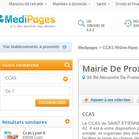
Maisons de retraite
Maintien à domicile
Santé
Droits et Fin
LES
DES
SENIORS DE
QU
A À Z
Voir établissements à proximité
>
Medipages
CCAS Rhône-Alpes
Votre recherche
Mairie De Pro
94 Bd Alexandre De Fraiss
CCAS
Ajouter à ma sélection
RECHERCHER
CCAS
Résultats similaires
Le CCAS de SAINT ETIENNE e
42. Il est à votre disposition
Ccas Lyon 6
sociale, et organiser des év
69006
Lyon
faciliter la prise en charge 