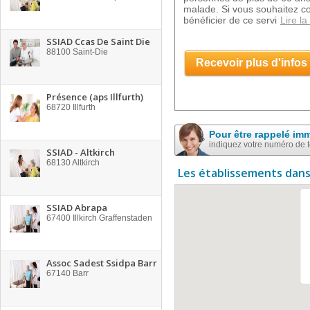
malade. Si vous souhaitez co
bénéficier de ce servi
Lire la
SSIAD Ccas De Saint Die
88100
Saint-Die
Recevoir plus d'infos
Présence (aps Illfurth)
68720
Illfurth
Pour être rappelé im
indiquez votre numéro de 
SSIAD - Altkirch
68130
Altkirch
Les établissements dans
SSIAD Abrapa
67400
Illkirch Graffenstaden
Assoc Sadest Ssidpa Barr
67140
Barr