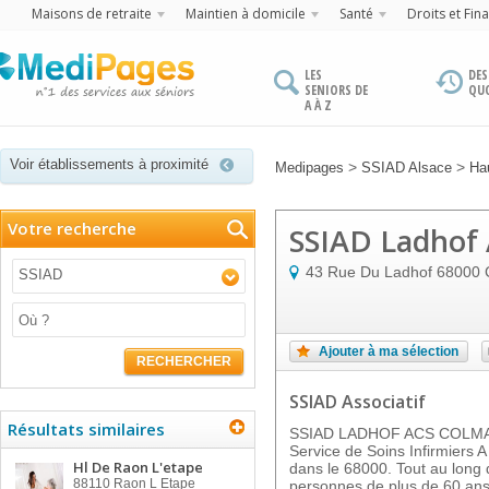
Maisons de retraite
Maintien à domicile
Santé
Droits et Fin
LES
DES
SENIORS DE
QU
A À Z
Voir établissements à proximité
>
>
Medipages
SSIAD Alsace
Ha
Votre recherche
SSIAD Ladhof
43 Rue Du Ladhof
68000
SSIAD
Ajouter à ma sélection
RECHERCHER
SSIAD Associatif
Résultats similaires
SSIAD LADHOF ACS COLMAR 
Service de Soins Infirmiers 
Hl De Raon L'etape
dans le 68000. Tout au long d
88110
Raon L Etape
personnes de plus de 60 ans