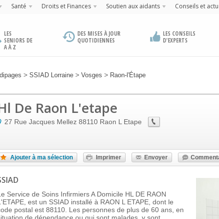
Santé
Droits et Finances
Soutien aux aidants
Conseils et actu
LES
DES MISES À JOUR
LES CONSEILS
SENIORS DE
QUOTIDIENNES
D'EXPERTS
A À Z
>
>
>
dipages
SSIAD Lorraine
Vosges
Raon-l'Étape
Hl De Raon L'etape
27 Rue Jacques Mellez
88110
Raon L Etape
Ajouter à ma sélection
Imprimer
Envoyer
Commenta
SSIAD
Le Service de Soins Infirmiers A Domicile HL DE RAON
L'ETAPE, est un SSIAD installé à RAON L ETAPE, dont le
code postal est 88110. Les personnes de plus de 60 ans, en
situation de dépendance ou qui sont malades, y sont