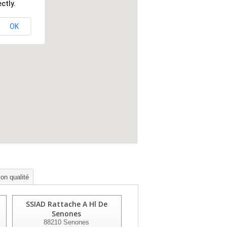
ctly.
OK
ion qualité
SSIAD Rattache A Hl De
SSIAD Rattache Hl De
Senones
Bruyeres
88210
Senones
88600
Bruyeres