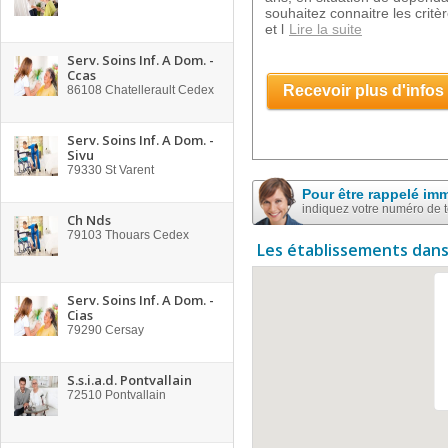
souhaitez connaitre les critè
et l
Lire la suite
Serv. Soins Inf. A Dom. -
Ccas
Recevoir plus d'infos
86108
Chatellerault Cedex
Serv. Soins Inf. A Dom. -
Sivu
79330
St Varent
Pour être rappelé im
indiquez votre numéro de 
Ch Nds
79103
Thouars Cedex
Les établissements dans
Serv. Soins Inf. A Dom. -
Cias
79290
Cersay
S.s.i.a.d. Pontvallain
72510
Pontvallain