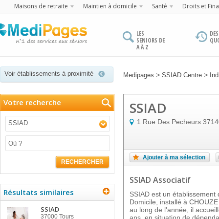
Maisons de retraite
Maintien à domicile
Santé
Droits et Fin
LES
DES
SENIORS DE
QU
A À Z
Voir établissements à proximité
>
>
Medipages
SSIAD Centre
Ind
Votre recherche
SSIAD
1 Rue Des Pecheurs
3714
SSIAD
Ajouter à ma sélection
RECHERCHER
SSIAD Associatif
Résultats similaires
SSIAD est un établissement d
Domicile, installé à CHOUZE
SSIAD
au long de l'année, il accuei
37000
Tours
ans, en situation de dépend