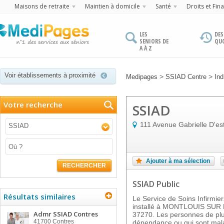
Maisons de retraite
Maintien à domicile
Santé
Droits et Fin
LES
DES
SENIORS DE
QU
A À Z
Voir établissements à proximité
>
>
Medipages
SSIAD Centre
Ind
Votre recherche
SSIAD
111 Avenue Gabrielle D'es
SSIAD
Ajouter à ma sélection
RECHERCHER
SSIAD Public
Résultats similaires
Le Service de Soins Infirmie
installé à MONTLOUIS SUR L
Admr SSIAD Contres
37270. Les personnes de plu
41700
Contres
dépendance ou qui sont malad