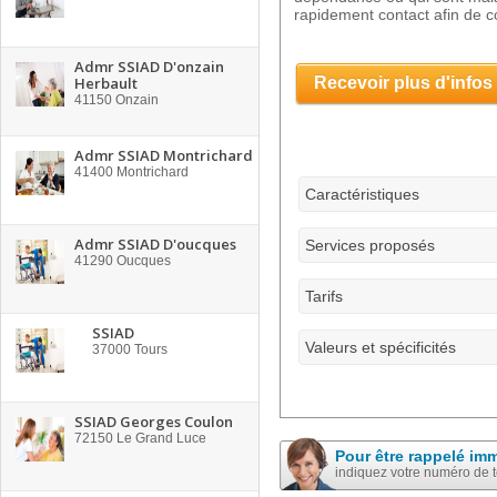
rapidement contact afin de co
Admr SSIAD D'onzain
Herbault
Recevoir plus d'infos
41150
Onzain
Admr SSIAD Montrichard
41400
Montrichard
Caractéristiques
Admr SSIAD D'oucques
Services proposés
41290
Oucques
Tarifs
SSIAD
Valeurs et spécificités
37000
Tours
SSIAD Georges Coulon
72150
Le Grand Luce
Pour être rappelé im
indiquez votre numéro de 