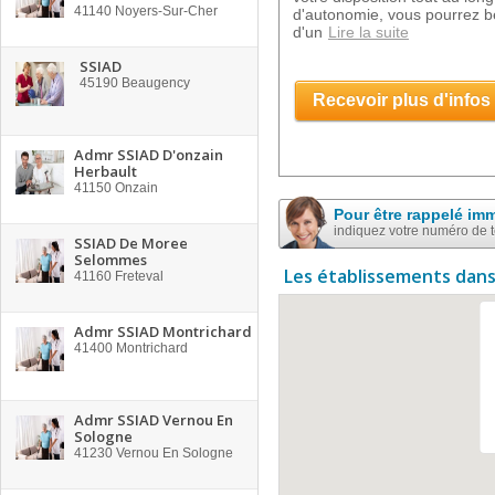
41140
Noyers-Sur-Cher
d'autonomie, vous pourrez bén
d'un
Lire la suite
SSIAD
45190
Beaugency
Recevoir plus d'infos
Admr SSIAD D'onzain
Herbault
41150
Onzain
Pour être rappelé im
indiquez votre numéro de 
SSIAD De Moree
Selommes
Les établissements dans
41160
Freteval
Admr SSIAD Montrichard
41400
Montrichard
Admr SSIAD Vernou En
Sologne
41230
Vernou En Sologne