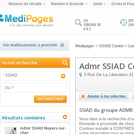
Maisons de retraite
Maintien à domicile
Santé
Droits et Fin
LES
DES
SENIORS DE
QU
A À Z
Voir établissements à proximité
>
>
Medipages
SSIAD Centre
Loi
Votre recherche
Admr SSIAD C
3 Rue De La Liberation
41
SSIAD
Ajouter à ma sélection
RECHERCHER
SSIAD
du groupe ADMR
Résultats similaires
Vous êtes à la recherche d'un
Domicile à proximité de ch
Admr SSIAD Noyers-sur-
Contres installé à CONTRES,
cher
votre disposition tout au lon