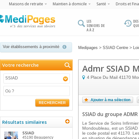
Maisons de retraite
Maintien à domicile
Santé
Droits et Fin
LES
DES
SENIORS DE
QU
A À Z
Voir établissements à proximité
>
>
Medipages
SSIAD Centre
Loi
Votre recherche
Admr SSIAD 
4 Place Du Mail
41170
Mo
SSIAD
Ajouter à ma sélection
RECHERCHER
SSIAD
du groupe ADMR
Résultats similaires
Le Service de Soins Infirmi
Mondoubleau, est un SSIAD
SSIAD
le code postal est 41170. Le
45190
Beaugency
en situation de dépendance 