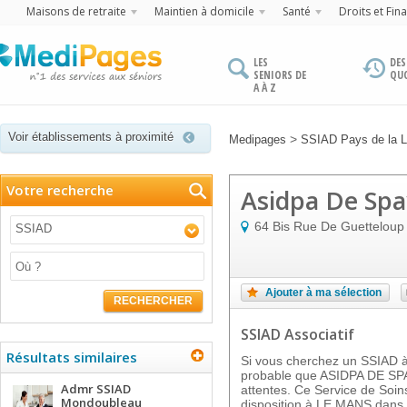
Maisons de retraite
Maintien à domicile
Santé
Droits et Fin
LES
DES
SENIORS DE
QU
A À Z
Voir établissements à proximité
>
Medipages
SSIAD Pays de la L
Votre recherche
Asidpa De Spa
64 Bis Rue De Guetteloup
SSIAD
Ajouter à ma sélection
RECHERCHER
SSIAD Associatif
Résultats similaires
Si vous cherchez un SSIAD à 
probable que ASIDPA DE SPA
Admr SSIAD
attentes. Ce Service de Soins
Mondoubleau
disposition à LE MANS dans 