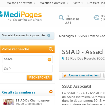
Maisons de retraite
Maintien à domicile
Santé
Droits et Fin
LES
DES
SENIORS DE
QU
A À Z
Voir établissements à proximité
>
Medipages
SSIAD Franche-Co
Votre recherche
SSIAD - Assad
13 Rue Des Regrets
9000
SSIAD
Ajouter à ma sélection
RECHERCHER
SSIAD Associatif
Résultats similaires
Le SSIAD SSIAD - ASSAD 90,
de Soins Infirmiers A Domi
SSIAD De Champagney
dans le département 90. Si vo
70290
Champagney
pour intégrer un tel service,