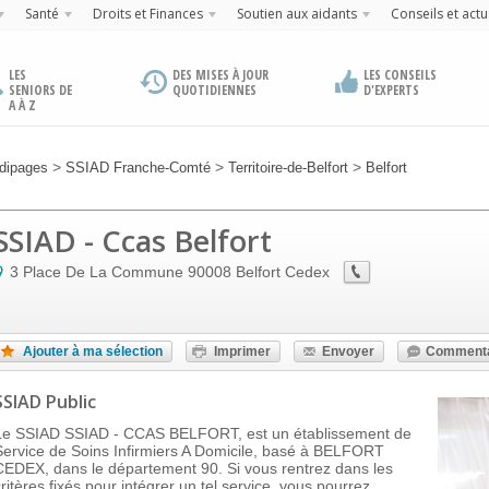
Santé
Droits et Finances
Soutien aux aidants
Conseils et actu
LES
DES MISES À JOUR
LES CONSEILS
SENIORS DE
QUOTIDIENNES
D'EXPERTS
A À Z
>
>
>
dipages
SSIAD Franche-Comté
Territoire-de-Belfort
Belfort
SSIAD - Ccas Belfort
3 Place De La Commune
90008
Belfort Cedex
Ajouter à ma sélection
Imprimer
Envoyer
Commenta
SSIAD Public
Le SSIAD SSIAD - CCAS BELFORT, est un établissement de
Service de Soins Infirmiers A Domicile, basé à BELFORT
CEDEX, dans le département 90. Si vous rentrez dans les
critères fixés pour intégrer un tel service, vous pourrez