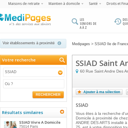
Maisons de retraite
Maintien à domicile
Santé
Droits et Fin
LES
DES
SENIORS DE
QU
A À Z
Voir établissements à proximité
>
Medipages
SSIAD Ile de Franc
Votre recherche
SSIAD Saint A
60 Rue Saint Andre Des Ar
SSIAD
Ajouter à ma sélection
RECHERCHER
SSIAD
Résultats similaires
Vous êtes à la recherche d'un
Domicile à proximité de ch
SSIAD Vivre A Domicile
ANDRE DES ARTS installé à 
75014
Paris
75, est à votre disposition t