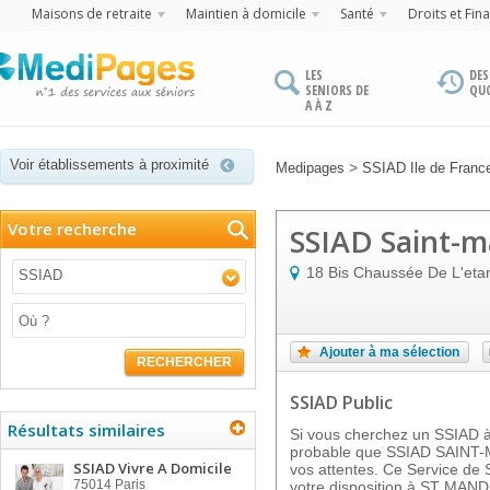
Maisons de retraite
Maintien à domicile
Santé
Droits et Fin
LES
DES
SENIORS DE
QU
A À Z
Voir établissements à proximité
>
Medipages
SSIAD Ile de Franc
Votre recherche
SSIAD Saint-
18 Bis Chaussée De L'eta
SSIAD
Ajouter à ma sélection
RECHERCHER
SSIAD Public
Résultats similaires
Si vous cherchez un SSIAD à 
probable que SSIAD SAINT-
SSIAD Vivre A Domicile
vos attentes. Ce Service de S
75014
Paris
votre disposition à ST MAND