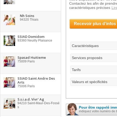
Contactez les afin de prend
caractéristiques précises
Lir
Nh Soins
94320
Thiais
Recevoir plus d'infos
SSIAD Domidom
93360
Neuilly Plaisance
Caractéristiques
Spasad Huitieme
Services proposés
75009
Paris
Tarifs
SSIAD Saint Andre Des
Valeurs et spécificités
Arts
75006
Paris
S.s.i.a.d. Vivr' Ag
94210
Saint-Maur-Des-Fossé
s
Pour être rappelé im
indiquez votre numéro de 