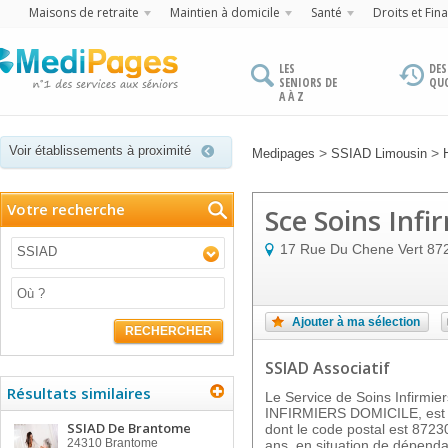
Maisons de retraite
Maintien à domicile
Santé
Droits et Fin
LES
DES
SENIORS DE
QU
A À Z
Voir établissements à proximité
>
>
Medipages
SSIAD Limousin
Votre recherche
Sce Soins Infi
17 Rue Du Chene Vert
87
SSIAD
Ajouter à ma sélection
RECHERCHER
SSIAD Associatif
Résultats similaires
Le Service de Soins Infirmi
INFIRMIERS DOMICILE, est 
SSIAD De Brantome
dont le code postal est 8723
24310
Brantome
ans, en situation de dépenda