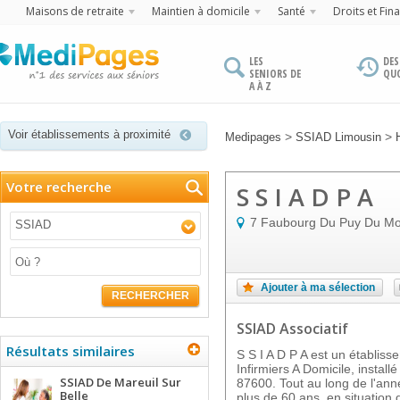
Maisons de retraite
Maintien à domicile
Santé
Droits et Fin
LES
DES
SENIORS DE
QU
A À Z
Voir établissements à proximité
>
>
Medipages
SSIAD Limousin
Votre recherche
S S I A D P A
7 Faubourg Du Puy Du Mo
SSIAD
Ajouter à ma sélection
RECHERCHER
SSIAD Associatif
Résultats similaires
S S I A D P A est un établis
Infirmiers A Domicile, inst
SSIAD De Mareuil Sur
87600. Tout au long de l'ann
Belle
plus de 60 ans, en situatio