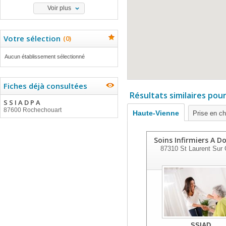
Voir plus
Votre sélection
(
0
)
Aucun établissement sélectionné
Fiches déjà consultées
Résultats similaires pou
S S I A D P A
87600 Rochechouart
Haute-Vienne
Prise en c
Soins Infirmiers A D
87310
St Laurent Sur 
SSIAD