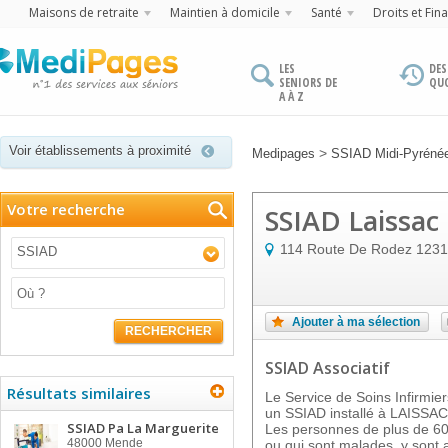
Maisons de retraite
Maintien à domicile
Santé
Droits et Fin
LES
DES
SENIORS DE
QU
A À Z
Voir établissements à proximité
>
Medipages
SSIAD Midi-Pyréné
Votre recherche
SSIAD Laissac
114 Route De Rodez
1231
SSIAD
Ajouter à ma sélection
RECHERCHER
SSIAD Associatif
Résultats similaires
Le Service de Soins Infirmie
un SSIAD installé à LAISSAC,
SSIAD Pa La Marguerite
Les personnes de plus de 60
48000
Mende
ou qui sont malades, y sont 