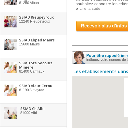
81250
Alban
souhaitez connaitre les critè
e
Lire la suite
SSIAD Rieupeyroux
12240
Rieupeyroux
Recevoir plus d'infos
SSIAD Ehpad Maurs
15600
Maurs
Pour être rappelé im
indiquez votre numéro de 
SSIAD Ste Secours
Miniere
Les établissements dans
81400
Carmaux
SSIAD Viaur Cerou
81190
Almayrac
SSIAD Ch Albi
81000
Albi