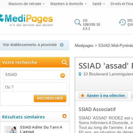
Maisons de retraite
Maintien à domicile
Santé
Droits et Fin
LES
DES
SENIORS DE
QU
A À Z
Voir établissements à proximité
>
Medipages
SSIAD Midi-Pyréné
Votre recherche
SSIAD 'assad'
10 Boulevard Laromiguier
SSIAD
Ajouter à ma sélection
RECHERCHER
SSIAD Associatif
Résultats similaires
SSIAD 'ASSAD' RODEZ est un
Soins Infirmiers A Domicile,
SSIAD Admr Du Tarn A
Tout au long de l'année, il a
L'agout
60 ans, en situation de dép