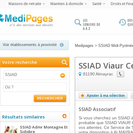
Maisons de retraite
Maintien à domicile
Santé
Droits et Fin
LES
DES
SENIORS DE
QU
A À Z
Voir établissements à proximité
>
Medipages
SSIAD Midi-Pyréné
Votre recherche
SSIAD Viaur C
81190
Almayrac
SSIAD
Ajouter à ma sélection
RECHERCHER
SSIAD Associatif
Résultats similaires
Si vous cherchez un SSIAD à 
probable que SSIAD VIAUR 
SSIAD Admr Montagne Et
vos attentes. Ce Service de S
Sidobre
votre disposition à ALMAYRA