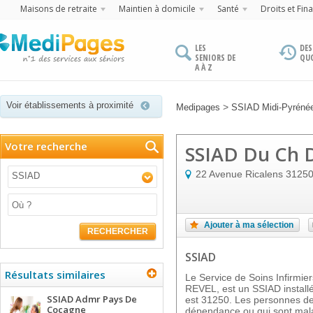
Maisons de retraite
Maintien à domicile
Santé
Droits et Fin
LES
DES
SENIORS DE
QU
A À Z
Voir établissements à proximité
>
Medipages
SSIAD Midi-Pyréné
Votre recherche
SSIAD Du Ch 
22 Avenue Ricalens
3125
SSIAD
Ajouter à ma sélection
RECHERCHER
SSIAD
Résultats similaires
Le Service de Soins Infirmi
REVEL, est un SSIAD install
SSIAD Admr Pays De
est 31250. Les personnes de 
Cocagne
dépendance ou qui sont malad