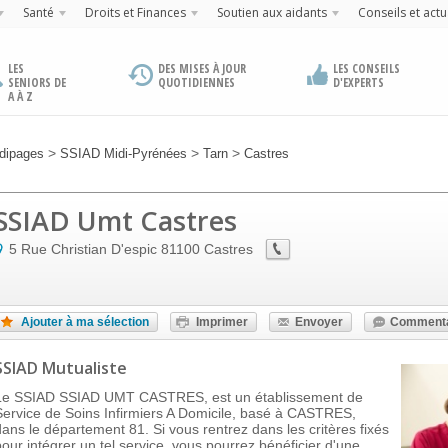
Santé
Droits et Finances
Soutien aux aidants
Conseils et actu
LES
DES MISES À JOUR
LES CONSEILS
SENIORS DE
QUOTIDIENNES
D'EXPERTS
A À Z
>
>
>
dipages
SSIAD Midi-Pyrénées
Tarn
Castres
SSIAD Umt Castres
5 Rue Christian D'espic
81100
Castres
Ajouter à ma sélection
Imprimer
Envoyer
Commenta
SSIAD Mutualiste
Le SSIAD SSIAD UMT CASTRES, est un établissement de
Service de Soins Infirmiers A Domicile, basé à CASTRES,
dans le département 81. Si vous rentrez dans les critères fixés
pour intégrer un tel service, vous pourrez bénéficier d'une