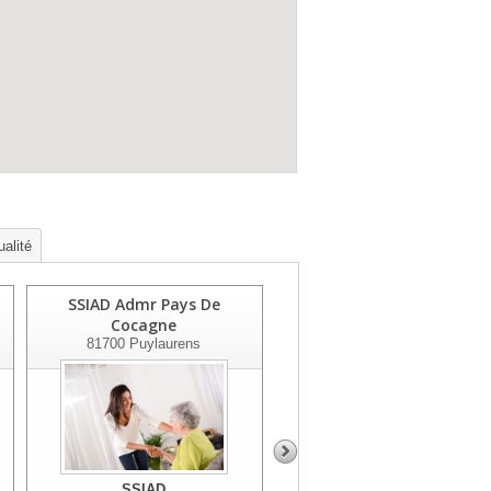
ualité
SSIAD Admr Pays De
SSIAD Admr Montagne Et
Cocagne
Sidobre
81700
Puylaurens
81260
Brassac
SSIAD
SSIAD