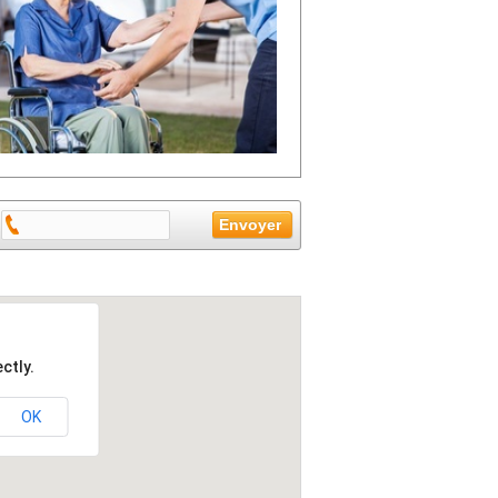
ctly.
OK