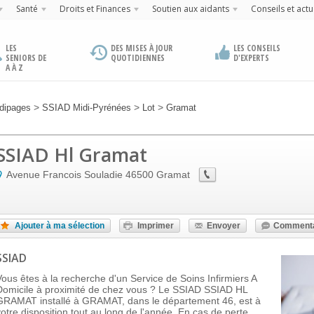
Santé
Droits et Finances
Soutien aux aidants
Conseils et actu
LES
DES MISES À JOUR
LES CONSEILS
SENIORS DE
QUOTIDIENNES
D'EXPERTS
A À Z
>
>
>
dipages
SSIAD Midi-Pyrénées
Lot
Gramat
SSIAD Hl Gramat
Avenue Francois Souladie
46500
Gramat
Ajouter à ma sélection
Imprimer
Envoyer
Commenta
SSIAD
Vous êtes à la recherche d'un Service de Soins Infirmiers A
Domicile à proximité de chez vous ? Le SSIAD SSIAD HL
GRAMAT installé à GRAMAT, dans le département 46, est à
votre disposition tout au long de l'année. En cas de perte