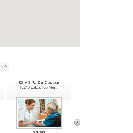
lité
SSIAD Pa Du Causse
SSIAD Pa Cazals
46240
Labastide Murat
46250
Cazals
SSIAD
SSIAD