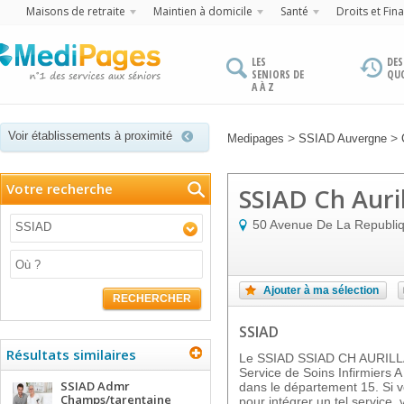
Maisons de retraite
Maintien à domicile
Santé
Droits et Fin
LES
DES
SENIORS DE
QU
A À Z
Voir établissements à proximité
>
>
Medipages
SSIAD Auvergne
Votre recherche
SSIAD Ch Auril
50 Avenue De La Republi
SSIAD
Ajouter à ma sélection
RECHERCHER
SSIAD
Résultats similaires
Le SSIAD SSIAD CH AURILLA
Service de Soins Infirmiers 
SSIAD Admr
dans le département 15. Si vo
Champs/tarentaine
pour intégrer un tel service,