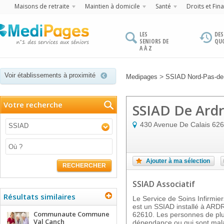
Maisons de retraite
Maintien à domicile
Santé
Droits et Fin
LES
DES
SENIORS DE
QU
A À Z
Voir établissements à proximité
>
Medipages
SSIAD Nord-Pas-de-
Votre recherche
SSIAD De Ard
430 Avenue De Calais
626
SSIAD
Ajouter à ma sélection
RECHERCHER
SSIAD Associatif
Résultats similaires
Le Service de Soins Infirmi
est un SSIAD installé à ARDR
Communaute Commune
62610. Les personnes de plu
Val Canch
dépendance ou qui sont malad