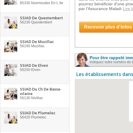
85330
Noirmoutier En L Ile
pourrez bénéficier d'une pri
par l'Assurance Maladi
Lire l
SSIAD De Questembert
56230
Questembert
Recevoir plus d'infos
SSIAD De Muzillac
56190
Muzillac
Pour être rappelé im
indiquez votre numéro de 
SSIAD De Elven
56250
Elven
Les établissements dans
SSIAD Du Ch De Basse-
vilaine
56130
Nivillac
SSIAD De Plumelec
56420
Plumelec