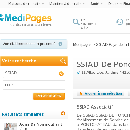
Maisons de retraite
Maintien à domicile
Santé
Droits et Fin
LES
DES
SENIORS DE
QU
A À Z
Voir établissements à proximité
>
Medipages
SSIAD Pays de la L
Votre recherche
SSIAD De Pon
11 Allee Des Jardins
4416
SSIAD
Ajouter à ma sélection
RECHERCHER
SSIAD Associatif
Résultats similaires
Le SSIAD SSIAD DE PONCH
établissement de Service de 
Admr De Noirmoutier En
à PONTCHATEAU, dans le dép
L'ile
dans les critères fixés pour i