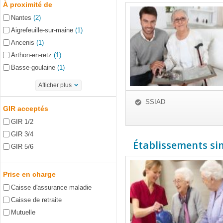
À proximité de
Nantes
(2)
Aigrefeuille-sur-maine
(1)
Ancenis
(1)
Arthon-en-retz
(1)
Basse-goulaine
(1)
Afficher plus
SSIAD
GIR acceptés
GIR 1/2
GIR 3/4
Établissements simi
GIR 5/6
Prise en charge
Caisse d'assurance maladie
Caisse de retraite
Mutuelle