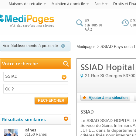
Maisons de retraite
Maintien à domicile
Santé
Droits et Fin
LES
DES
SENIORS DE
QU
A À Z
Voir établissements à proximité
>
Medipages
SSIAD Pays de la L
Votre recherche
SSIAD Hopital
21 Rue St Georges
53700
SSIAD
Ajouter à ma sélection
RECHERCHER
SSIAD
Résultats similaires
Le SSIAD SSIAD HOPITAL LO
Service de Soins Infirmiers 
Rânes
JUHEL, dans le département 
61150
Ranes
critères fixés pour intégrer u