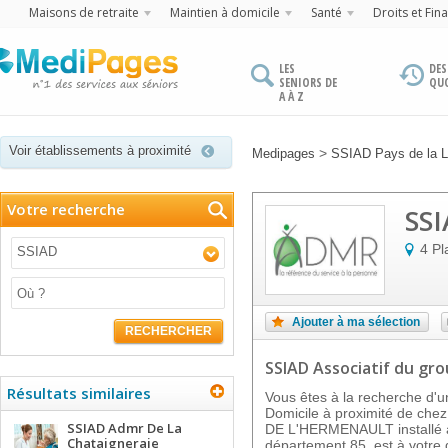
Maisons de retraite
Maintien à domicile
Santé
Droits et Fin
LES
DES
SENIORS DE
QU
A À Z
Voir établissements à proximité
>
Medipages
SSIAD Pays de la L
Votre recherche
SS
4 P
SSIAD
Ajouter à ma sélection
RECHERCHER
SSIAD Associatif
du gr
Résultats similaires
Vous êtes à la recherche d'un
Domicile à proximité de ch
SSIAD Admr De La
DE L'HERMENAULT installé 
Chataigneraie
département 85, est à votre d