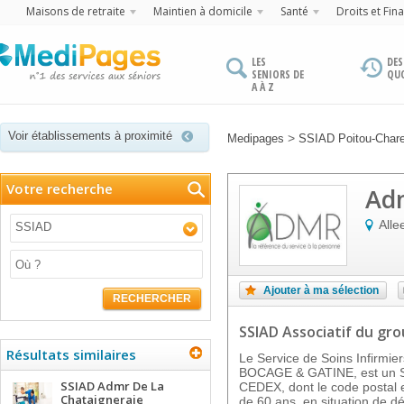
Maisons de retraite
Maintien à domicile
Santé
Droits et Fin
LES
DES
SENIORS DE
QU
A À Z
Voir établissements à proximité
>
Medipages
SSIAD Poitou-Char
Votre recherche
Adm
Alle
SSIAD
Ajouter à ma sélection
RECHERCHER
SSIAD Associatif
du gr
Résultats similaires
Le Service de Soins Infirmi
BOCAGE & GATINE, est un S
SSIAD Admr De La
CEDEX, dont le code postal 
Chataigneraie
de 60 ans, en situation de 