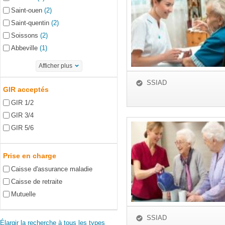
Saint-ouen
(2)
Saint-quentin
(2)
Soissons
(2)
Abbeville
(1)
Afficher plus
SSIAD
GIR acceptés
GIR 1/2
GIR 3/4
GIR 5/6
Prise en charge
Caisse d'assurance maladie
Caisse de retraite
Mutuelle
SSIAD
Élargir la recherche à tous les types