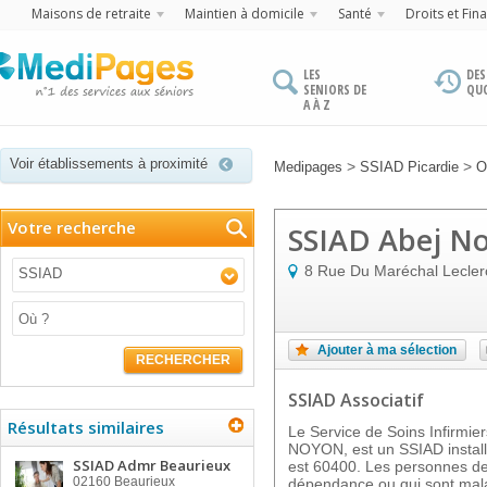
Maisons de retraite
Maintien à domicile
Santé
Droits et Fin
LES
DES
SENIORS DE
QU
A À Z
Voir établissements à proximité
>
>
Medipages
SSIAD Picardie
O
Votre recherche
SSIAD Abej N
8 Rue Du Maréchal Lecler
SSIAD
Ajouter à ma sélection
RECHERCHER
SSIAD Associatif
Résultats similaires
Le Service de Soins Infirmi
NOYON, est un SSIAD install
SSIAD Admr Beaurieux
est 60400. Les personnes de 
02160
Beaurieux
dépendance ou qui sont malad