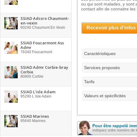
ou qui sont malades, y sont 
contact afin de connaitre les 
SSIAD Adcsro Chaumont-
en-vexin
Recevoir plus d'infos
60240
Chaumont En Vexin
SSIAD Foucarmont Ass
Admr
76340
Foucarmont
Caractéristiques
SSIAD Admr Corbie-bray
Services proposés
Corbie
80800
Corbie
Tarifs
SSIAD L'isle Adam
Valeurs et spécificités
95290
L Isle Adam
SSIAD Marines
95640
Marines
Pour être rappelé im
indiquez votre numéro de 