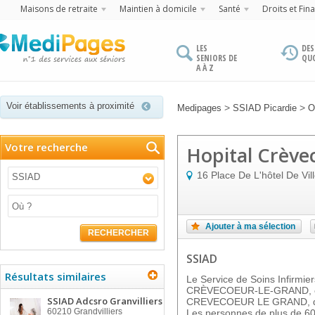
Maisons de retraite
Maintien à domicile
Santé
Droits et Fin
LES
DES
SENIORS DE
QU
A À Z
Voir établissements à proximité
>
>
Medipages
SSIAD Picardie
O
Votre recherche
Hopital Crève
16 Place De L'hôtel De Vil
SSIAD
Ajouter à ma sélection
RECHERCHER
SSIAD
Résultats similaires
Le Service de Soins Infirmie
CRÈVECOEUR-LE-GRAND, est
SSIAD Adcsro Granvilliers
CREVECOEUR LE GRAND, dont
60210
Grandvilliers
Les personnes de plus de 60