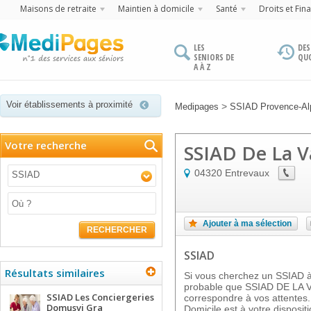
Maisons de retraite
Maintien à domicile
Santé
Droits et Fin
LES
DES
SENIORS DE
QU
A À Z
Voir établissements à proximité
>
Medipages
SSIAD Provence-Alp
Votre recherche
SSIAD De La V
04320
Entrevaux
SSIAD
Ajouter à ma sélection
RECHERCHER
SSIAD
Résultats similaires
Si vous cherchez un SSIAD à 
probable que SSIAD DE LA 
SSIAD Les Conciergeries
correspondre à vos attentes.
Domusvi Gra
Domicile est à votre dispos