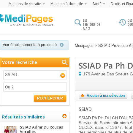
Maisons de retraite
Maintien à domicile
Santé
Droits et Fin
LES
DES
SENIORS DE
QU
A À Z
Voir établissements à proximité
>
Medipages
SSIAD Provence-Alp
Votre recherche
SSIAD Pa Ph 
179 Avenue Des Soeurs G
SSIAD
Ajouter à ma sélection
RECHERCHER
SSIAD
Résultats similaires
SSIAD PA PH DU CH D'AUBAG
Service de Soins Infirmiers 
SSIAD Admr Du Roucas
CEDEX, dans le 13677. Tout a
Vitrolles
des personnes de plus de 60