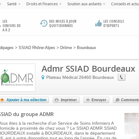
Santé
Droits et Finances
Soutien aux aidants
Conseils et actu
LES
DES MISES À JOUR
LES CONSEILS
SENIORS DE
QUOTIDIENNES
D'EXPERTS
A À Z
>
>
>
dipages
SSIAD Rhône-Alpes
Drôme
Bourdeaux
Admr SSIAD Bourdeaux
Plateau Médical
26460
Bourdeaux
Ajouter à ma sélection
Imprimer
Envoyer
Commenta
SSIAD
du groupe ADMR
Vous êtes à la recherche d'un Service de Soins Infirmiers A
Domicile à proximité de chez vous ? Le SSIAD ADMR SSIAD
BOURDEAUX installé à BOURDEAUX, dans le département
26, est à votre disposition tout au long de l'année. En cas de