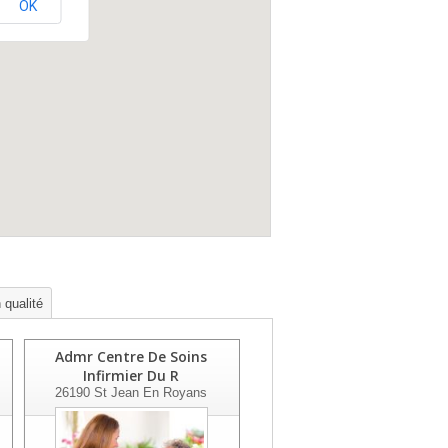
OK
 qualité
Admr Centre De Soins
Admr Plaine
Infirmier Du R
Valdaine/andrans
26190
St Jean En Royans
26450
Cleon D Andran