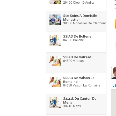
26450
Cleon D Andran
Sce Soins A Domicile
Monestier
38650
Monestier De Clermont
SSIAD De Bollene
84500
Bollene
SSIAD De Valreas
84600
Valreas
SSIAD De Vaison La
Romaine
L
84110
Vaison La Romaine
S.i.a.d. Du Canton De
Mens
38710
Mens