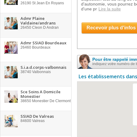
26190
St Jean En Royans
d'autonomie, vous pourrez bén
d'une pr
Lire la suite
Admr Plaine
Valdaine/andrans
Recevoir plus d'infos
26450
Cleon D Andran
Admr SSIAD Bourdeaux
26460
Bourdeaux
Pour être rappelé im
indiquez votre numéro de 
S.i.a.d.corps-valbonnais
38740
Valbonnais
Les établissements dans
Sce Soins A Domicile
Monestier
38650
Monestier De Clermont
SSIAD De Valreas
84600
Valreas