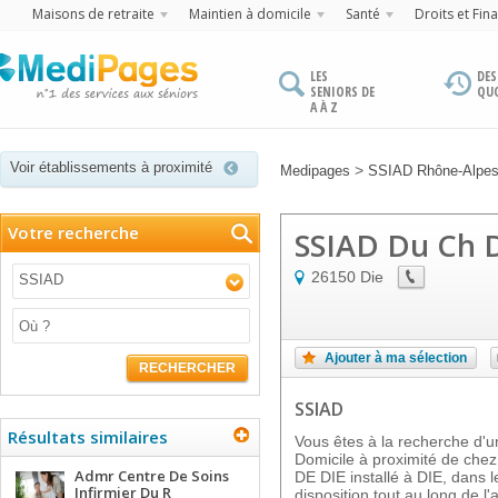
Maisons de retraite
Maintien à domicile
Santé
Droits et Fin
LES
DES
SENIORS DE
QU
A À Z
Voir établissements à proximité
>
Medipages
SSIAD Rhône-Alpe
Votre recherche
SSIAD Du Ch 
26150
Die
SSIAD
Ajouter à ma sélection
RECHERCHER
SSIAD
Résultats similaires
Vous êtes à la recherche d'un
Domicile à proximité de ch
Admr Centre De Soins
DE DIE installé à DIE, dans 
Infirmier Du R
disposition tout au long de l